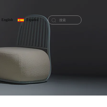
English
Español