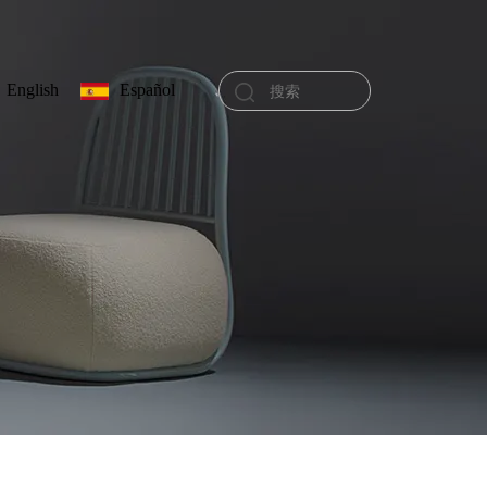
English
Español