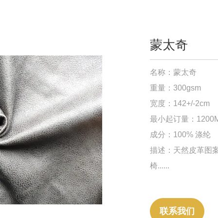
蒙太奇
名称：
蒙太奇
重量：300gsm
宽度：142+/-2cm
最小起订量：1200
成分：100% 涤纶
描述：天然皮革图
椅......
联系我们